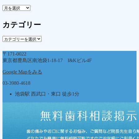
ア
ー
カ
カテゴリー
イ
ブ
カ
テ
ゴ
〒171-0022
リ
東京都豊島区南池袋1-18-17 I&Kビル4F
ー
Google Mapをみる
03-3980-4618
池袋駅 西武口・東口 徒歩1分