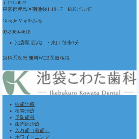
〒171-0022
東京都豊島区南池袋1-18-17 I&Kビル4F
Google Mapをみる
03-3980-4618
池袋駅 西武口・東口 徒歩1分
歯科系疾患 無料WEB医療相談
虫歯治療
根管治療
予防歯科
歯周病治療
入れ歯（義歯）
ホワイトニング