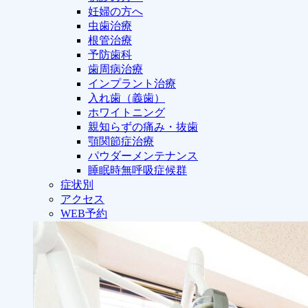
妊婦の方へ
虫歯治療
根管治療
予防歯科
歯周病治療
インプラント治療
入れ歯（義歯）
ホワイトニング
親知らずの痛み・抜歯
顎関節症治療
パウダーメンテナンス
睡眠時無呼吸症候群
症状別
アクセス
WEB予約