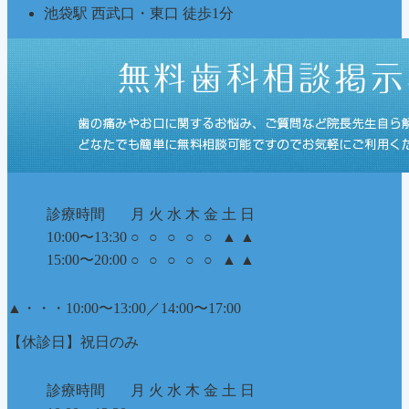
池袋駅 西武口・東口 徒歩1分
診療時間
月
火
水
木
金
土
日
10:00〜13:30
○
○
○
○
○
▲
▲
15:00〜20:00
○
○
○
○
○
▲
▲
▲
・・・10:00〜13:00／14:00〜17:00
【休診日】祝日のみ
診療時間
月
火
水
木
金
土
日