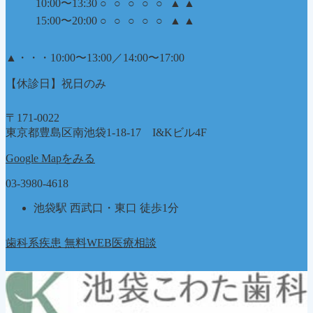
10:00〜13:30
○
○
○
○
○
▲
▲
15:00〜20:00
○
○
○
○
○
▲
▲
▲
・・・10:00〜13:00／14:00〜17:00
【休診日】祝日のみ
〒171-0022
東京都豊島区南池袋1-18-17 I&Kビル4F
Google Mapをみる
03-3980-4618
池袋駅 西武口・東口 徒歩1分
歯科系疾患 無料WEB医療相談