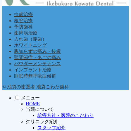
虫歯治療
根管治療
予防歯科
歯周病治療
入れ歯（義歯）
ホワイトニング
親知らずの痛み・抜歯
顎関節症・あごの痛み
パウダーメンテナンス
インプラント治療
睡眠時無呼吸症候群
© 池袋の歯医者 池袋こわた歯科
メニュー
HOME
当院について
診療方針・医院のこだわり
クリニック紹介
スタッフ紹介