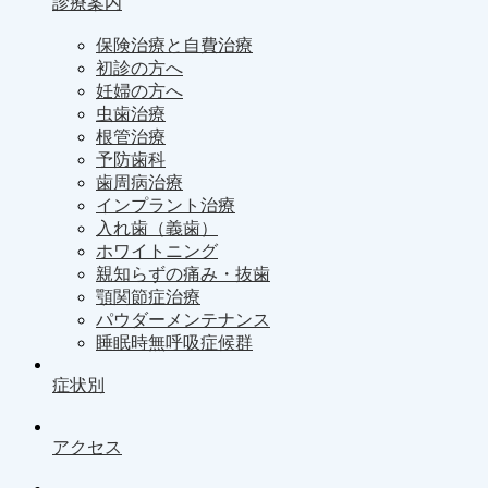
診療案内
保険治療と自費治療
初診の方へ
妊婦の方へ
虫歯治療
根管治療
予防歯科
歯周病治療
インプラント治療
入れ歯（義歯）
ホワイトニング
親知らずの痛み・抜歯
顎関節症治療
パウダーメンテナンス
睡眠時無呼吸症候群
症状別
アクセス