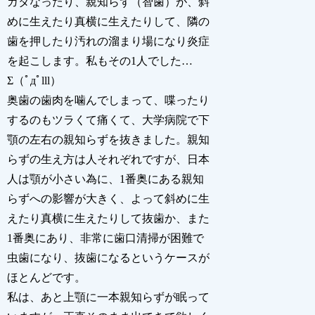
ガタなったり、親知らず（智歯）が、斜
めに生えたり真横に生えたりして、隣の
歯を押したり汚れの溜まり場になり炎症
を起こします。私もその1人でした…
Σ（ﾟдﾟlll）
奥歯の歯肉を噛んでしまって、喋ったり
するのもツラくて痛くて、大学病院で下
顎の左右の親知らずを抜きました。親知
らずの生え方は人それぞれですが、日本
人は顎が小さい為に、1番奥にある親知
らずへの影響が大きく、よって斜めに生
えたり真横に生えたりして抜歯か、また
1番奥にあり、非常に歯口清掃が困難で
虫歯になり、抜歯になるというケースが
ほとんどです。
私は、あと上顎に一本親知らずが眠って