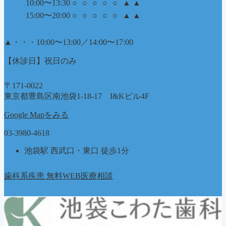
10:00〜13:30
○
○
○
○
○
▲
▲
15:00〜20:00
○
○
○
○
○
▲
▲
▲
・・・10:00〜13:00／14:00〜17:00
【休診日】祝日のみ
〒171-0022
東京都豊島区南池袋1-18-17 I&Kビル4F
Google Mapをみる
03-3980-4618
池袋駅 西武口・東口 徒歩1分
歯科系疾患 無料WEB医療相談