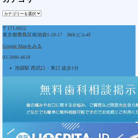
イ
ブ
カ
テ
ゴ
〒171-0022
リ
東京都豊島区南池袋1-18-17 I&Kビル4F
ー
Google Mapをみる
03-3980-4618
池袋駅 西武口・東口 徒歩1分