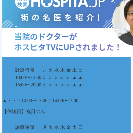
診療時間
月
火
水
木
金
土
日
10:00〜13:30
○
○
○
○
○
▲
▲
15:00〜20:00
○
○
○
○
○
▲
▲
▲
・・・10:00〜13:00／14:00〜17:00
【休診日】祝日のみ
診療時間
月
火
水
木
金
土
日