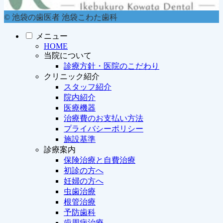
© 池袋の歯医者 池袋こわた歯科
メニュー
HOME
当院について
診療方針・医院のこだわり
クリニック紹介
スタッフ紹介
院内紹介
医療機器
治療費のお支払い方法
プライバシーポリシー
施設基準
診療案内
保険治療と自費治療
初診の方へ
妊婦の方へ
虫歯治療
根管治療
予防歯科
歯周病治療