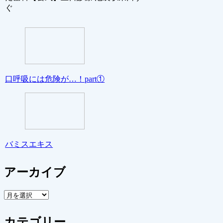
ぐ
口呼吸には危険が…！part①
バミスエキス
アーカイブ
ア
ー
カ
カテゴリー