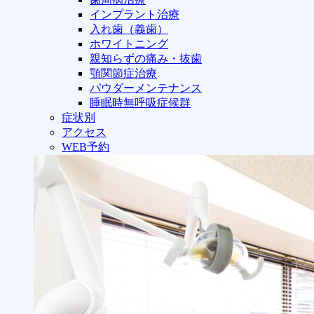
インプラント治療
入れ歯（義歯）
ホワイトニング
親知らずの痛み・抜歯
顎関節症治療
パウダーメンテナンス
睡眠時無呼吸症候群
症状別
アクセス
WEB予約