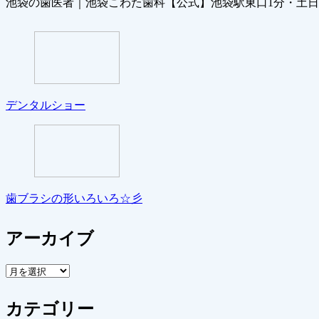
池袋の歯医者｜池袋こわた歯科【公式】池袋駅東口1分・土
デンタルショー
歯ブラシの形いろいろ☆彡
アーカイブ
ア
ー
カ
カテゴリー
イ