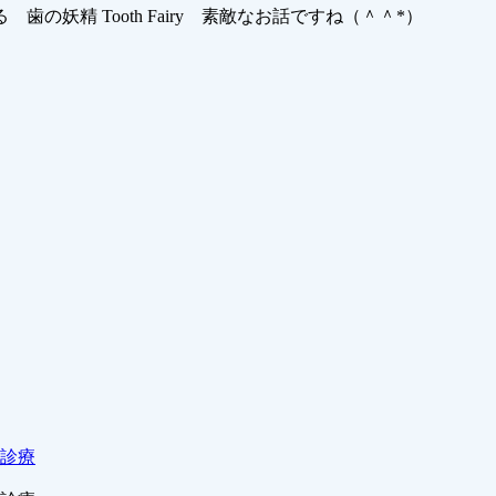
妖精 Tooth Fairy 素敵なお話ですね（＾＾*）
日診療