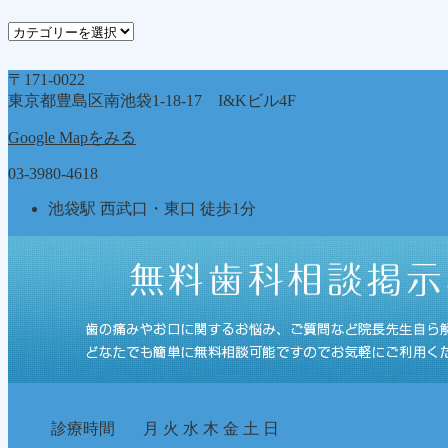
ブ
カ
テ
ゴ
〒171-0022
リ
東京都豊島区南池袋1-18-17 I&Kビル4F
ー
Google Mapをみる
03-3980-4618
池袋駅 西武口・東口 徒歩1分
診療時間
月
火
水
木
金
土
日